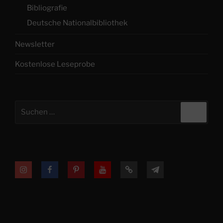
Bibliografie
Deutsche Nationalbibliothek
Newsletter
Kostenlose Leseprobe
Suchen
Suche
nach:
Instagram
Facebook
Printerest
YouTube
TikTok
Telegram