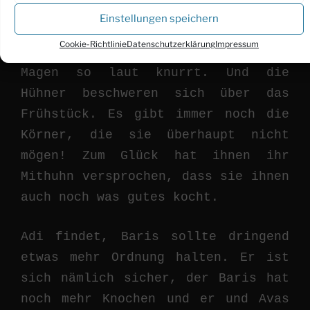
Einstellungen speichern
Baris kann nicht mehr schlafen,
Cookie-Richtlinie
Datenschutzerklärung
Impressum
weil er so Hunger hat und sein
Magen so laut knurrt. Und die
Hühner beschweren sich über das
Frühstück. Es gibt immer noch die
Körner, die sie überhaupt nicht
mögen! Zum Glück hat ihnen ihr
Mithuhn versprochen, dass sie ihnen
auch noch was gutes kocht.
Adi findet, Baris sollte dringend
etwas mehr Ordnung halten. Er ist
sich nämlich sicher, der Baris hat
noch mehr Knochen und er und Avas