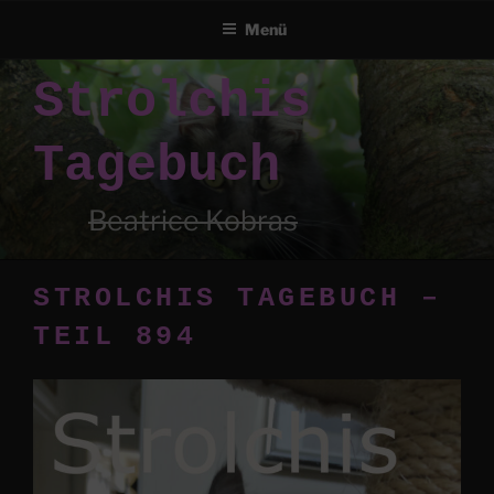
Menü
Zum
Strolchis
Inhalt
springen
Tagebuch
Beatrice Kobras
STROLCHIS TAGEBUCH –
TEIL 894