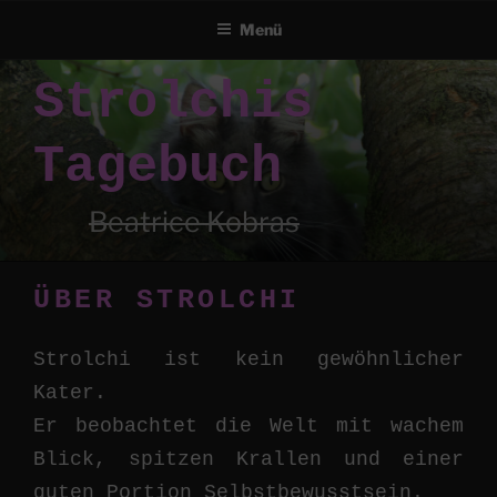
Menü
Zum
Strolchis
Inhalt
springen
Tagebuch
Beatrice Kobras
ÜBER STROLCHI
Strolchi ist kein gewöhnlicher
Kater.
Er beobachtet die Welt mit wachem
Blick, spitzen Krallen und einer
guten Portion Selbstbewusstsein.