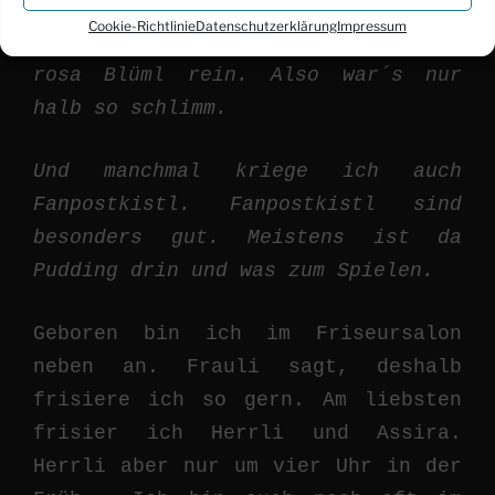
Fußballtor. Weil ich bin mal vom
Cookie-Richtlinie
Datenschutzerklärung
Impressum
Balkon runtergefallen. Aber in ein
rosa Blüml rein. Also war´s nur
halb so schlimm.
Und manchmal kriege ich auch
Fanpostkistl. Fanpostkistl sind
besonders gut. Meistens ist da
Pudding drin und was zum Spielen.
Geboren bin ich im Friseursalon
neben an. Frauli sagt, deshalb
frisiere ich so gern. Am liebsten
frisier ich Herrli und Assira.
Herrli aber nur um vier Uhr in der