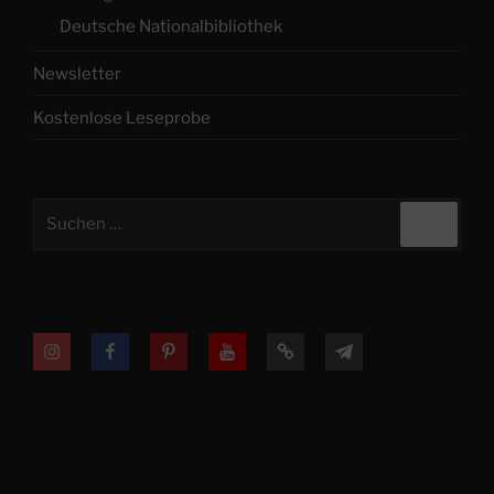
Deutsche Nationalbibliothek
Newsletter
Kostenlose Leseprobe
Suchen
Suche
nach:
Instagram
Facebook
Printerest
YouTube
TikTok
Telegram