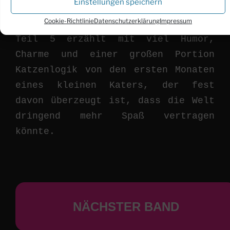
Einstellungen speichern
ist.
Cookie-Richtlinie
Datenschutzerklärung
Impressum
Teil 5 erzählt mit viel Humor,
Charme und einer großen Portion
Katzenlogik von den ersten Monaten
eines kleinen Katers, der fest
davon überzeugt ist, dass die Welt
dringend mehr Spaß vertragen
könnte.
NÄCHSTER BAND