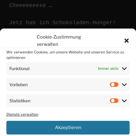
Cheeeeeeese …
Jetz hab ich Schokoladen-Hunger!
Cookie-Zustimmung
verwalten
Wir verwenden Cookies, um unsere Website und unseren Service zu
optimieren.
Funktional
Immer aktiv
Vorlieben
Vorlieb
Statistiken
Statisti
Dienste verwalten
Akzeptieren