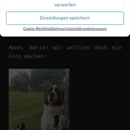
verwerfen
Einstellungen speichern
Ein Eis wär aber auch nicht
Cookie-Richtlinie
Datenschutzerklärung
Impressum
schlecht!
Mann, Baris! Wir wollten doch ein
Foto machen!