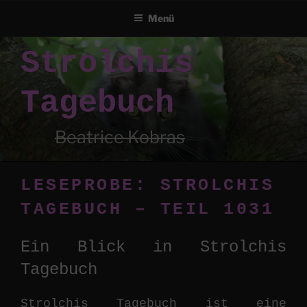
Menü
Zum
Strolchis
Inhalt
springen
Tagebuch
Beatrice Kobras
LESEPROBE: STROLCHIS
TAGEBUCH – TEIL 1031
Ein Blick in Strolchis
Tagebuch
Strolchis Tagebuch ist eine