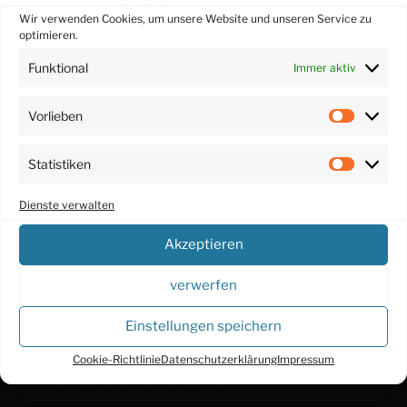
Wir verwenden Cookies, um unsere Website und unseren Service zu
optimieren.
Impressum / Kontakt
Funktional
Immer aktiv
Datenschutzerklärung
Cookie-Richtlinie (EU)
Vorlieben
Vorlieb
Allgemeine Geschäftsbedingungen (AGB)
Statistiken
Statisti
Widerrufsbelehrung für digitale Inhalte
Dienste verwalten
Nutzungsbedingungen Online-Lesen
Akzeptieren
Nutzungsbedingungen Downloads
verwerfen
Zahlung und Sicherheit
Einstellungen speichern
Bibliografische Informationen
Bibliografie
Cookie-Richtlinie
Datenschutzerklärung
Impressum
Deutsche Nationalbibliothek